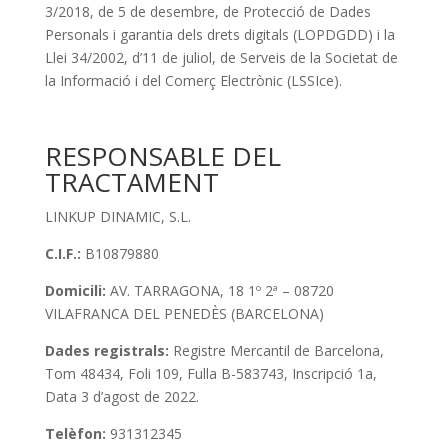
3/2018, de 5 de desembre, de Protecció de Dades
Personals i garantia dels drets digitals (LOPDGDD) i la
Llei 34/2002, d’11 de juliol, de Serveis de la Societat de
la Informació i del Comerç Electrònic (LSSIce).
RESPONSABLE DEL
TRACTAMENT
LINKUP DINAMIC, S.L.
C.I.F.:
B10879880
Domicili:
AV. TARRAGONA, 18 1º 2ª – 08720
VILAFRANCA DEL PENEDÈS (BARCELONA)
Dades registrals:
Registre Mercantil de Barcelona,
Tom 48434, Foli 109, Fulla B-583743, Inscripció 1a,
Data 3 d’agost de 2022.
Telèfon:
931312345